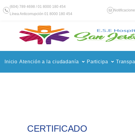
Ir
(604) 789 4698 / 01 8000 180 454
al
Notificacion
Línea Anticorrupción 01 8000 180 454
contenido
Inicio
Atención a la ciudadanía
Participa
Transpa
CERTIFICADO