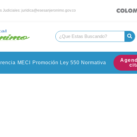
es Judiciales: juridica@esesanjeronimo.gov.co
S
Search
Agend
rencia
MECI
Promoción Ley 550
Normativa
cit